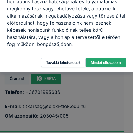
honlapunk használhatóságának és folyamatainak
megkönnyítése vagy lehetővé tétele, a cookie-k
alkalmazásának megakadályozása vagy törlése által
előfordulhat, hogy felhasználóink nem lesznek
képesek honlapunk funkcióinak teljes körű
használatára, vagy a honlap a tervezettől eltérően
Nyíregyházi SZC Teleki Blanka Szakképző
fog működni böngészőjében.
Iskola és Kollégium
További lehetőségek
Mindet elfogadom
4450 Tiszalök Ady Endre utca 35.
Órarend
KRÉTA
Telefon:
+36701995636
E-mail:
titkarsag@teleki-tlok.edu.hu
OM azonosító:
203045/005