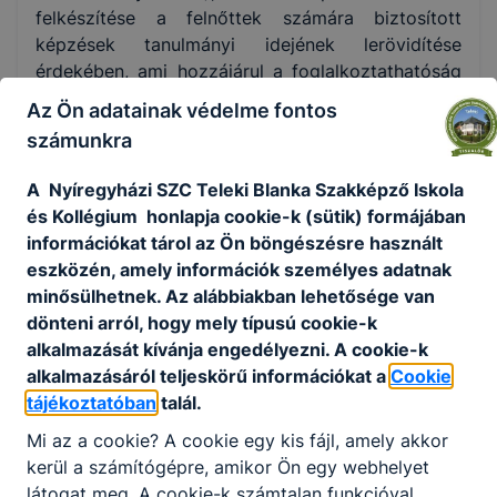
felkészítése a felnőttek számára biztosított
képzések tanulmányi idejének lerövidítése
érdekében, ami hozzájárul a foglalkoztathatóság
javításához, valamint a 9. évfolyamos
Az Ön adatainak védelme fontos
kompetencia mérésekhez kapcsolódó
számunkra
szakképzési rendszert érintő mérés-értékelési
fejlesztések megvalósítása. Továbbá cél a
A Nyíregyházi SZC Teleki Blanka Szakképző Iskola
szakképző iskola és technikum közötti átjárást
és Kollégium honlapja cookie-k (sütik) formájában
ösztönző pilot program megvalósítása, kiterjed a
információkat tárol az Ön böngészésre használt
szakképző iskolát végzettek technikumi
eszközén, amely információk személyes adatnak
oktatáshoz való csatlakozás és a szakképző
minősülhetnek. Az alábbiakban lehetősége van
iskoláról technikumra való átállás támogatására is.
dönteni arról, hogy mely típusú cookie-k
alkalmazását kívánja engedélyezni. A cookie-k
A projekt tervezett befejezési dátuma:
2027. szeptember
alkalmazásáról teljeskörű információkat a
Cookie
30.
tájékoztatóban
talál.
Mi az a cookie? A cookie egy kis fájl, amely akkor
kerül a számítógépre, amikor Ön egy webhelyet
látogat meg. A cookie-k számtalan funkcióval