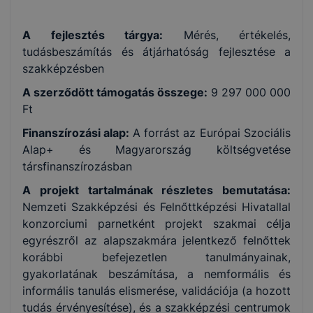
A fejlesztés tárgya:
Mérés, értékelés,
tudásbeszámítás és átjárhatóság fejlesztése a
szakképzésben
A szerződött támogatás összege:
9 297 000 000
Ft
Finanszírozási alap:
A forrást az Európai Szociális
Alap+ és Magyarország költségvetése
társfinanszírozásban
A projekt tartalmának részletes bemutatása:
Nemzeti Szakképzési és Felnőttképzési Hivatallal
konzorciumi parnetként
projekt szakmai célja
egyrészről az alapszakmára jelentkező felnőttek
korábbi befejezetlen tanulmányainak,
gyakorlatának beszámítása, a nemformális és
informális tanulás elismerése, validációja (a hozott
tudás érvényesítése), és a szakképzési centrumok