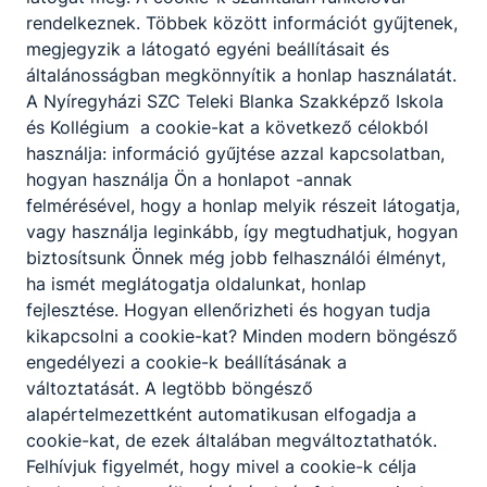
rendelkeznek. Többek között információt gyűjtenek,
megjegyzik a látogató egyéni beállításait és
általánosságban megkönnyítik a honlap használatát.
Partnereink
A Nyíregyházi SZC Teleki Blanka Szakképző Iskola
és Kollégium a cookie-kat a következő célokból
használja: információ gyűjtése azzal kapcsolatban,
hogyan használja Ön a honlapot -annak
felmérésével, hogy a honlap melyik részeit látogatja,
vagy használja leginkább, így megtudhatjuk, hogyan
biztosítsunk Önnek még jobb felhasználói élményt,
ha ismét meglátogatja oldalunkat, honlap
fejlesztése. Hogyan ellenőrizheti és hogyan tudja
kikapcsolni a cookie-kat? Minden modern böngésző
engedélyezi a cookie-k beállításának a
változtatását. A legtöbb böngésző
alapértelmezettként automatikusan elfogadja a
cookie-kat, de ezek általában megváltoztathatók.
Felhívjuk figyelmét, hogy mivel a cookie-k célja