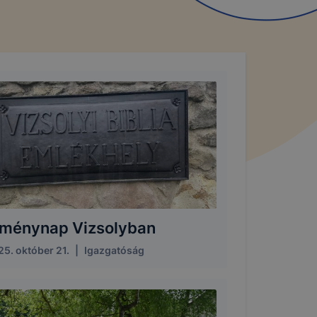
lménynap Vizsolyban
5. október 21.
|
Igazgatóság