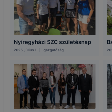
Nyíregyházi SZC születésnap
B
2025. július 1.
|
Igazgatóság
202