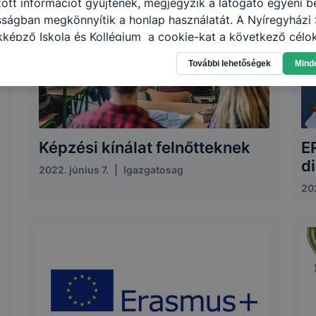
tt információt gyűjtenek, megjegyzik a látogató egyéni beá
sságban megkönnyítik a honlap használatát. A Nyíregyházi 
kképző Iskola és Kollégium a cookie-kat a következő célo
információ gyűjtése azzal kapcsolatban, hogyan használja 
További lehetőségek
Mind
nnak felmérésével, hogy a honlap melyik részeit látogatja,
eginkább, így megtudhatjuk, hogyan biztosítsunk Önnek mé
i élményt, ha ismét meglátogatja oldalunkat, honlap fejlesz
nőrizheti és hogyan tudja kikapcsolni a cookie-kat? Mind
gedélyezi a cookie-k beállításának a változtatását. A leg
Képzési kínálat felnőtteknek
E
lapértelmezettként automatikusan elfogadja a cookie-kat,
d
2022. június 7.
|
Igazgatosag
egváltoztathatók. Felhívjuk figyelmét, hogy mivel a cookie-
használhatóságának és folyamatainak megkönnyítése vagy
202
ookie-k alkalmazásának megakadályozása vagy törlése által
t, hogy felhasználóink nem lesznek képesek honlapunk fun
 használatára, vagy a honlap a tervezettől eltérően fog műk
ben.