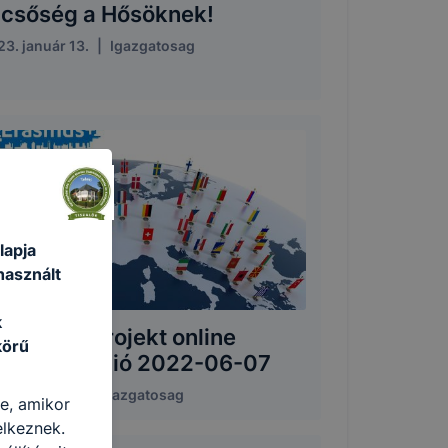
icsőség a Hősöknek!
3. január 13.
|
Igazgatosag
lapja
használt
k
RASMUS projekt online
körű
isszemináció 2022-06-07
2. június 7.
|
Igazgatosag
re, amikor
elkeznek.