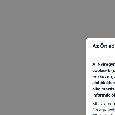
Az Ön ad
A Nyíregyh
cookie-k (
eszközén, 
alábbiakba
alkalmazásá
információ
Mi az a coo
Ön egy web