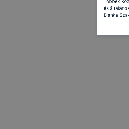
Többek közö
és általáno
Blanka Sza
használja: 
honlapot -a
használja l
felhasználó
Hogyan elle
böngésző en
böngésző a
általában m
honlapunk 
tétele, a c
előfordulha
teljes körű
böngészőjé