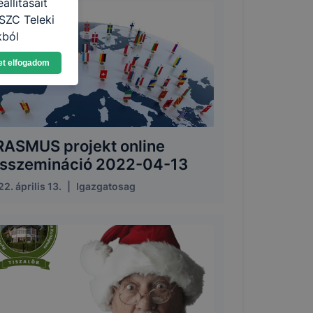
llításait
SZC Teleki
kból
Ön a
et elfogadom
 vagy
g jobb
tése.
en modern
több
RASMUS projekt online
 de ezek
isszemináció 2022-04-13
k célja
 lehetővé
2. április 13.
|
Igazgatosag
kcióinak
ödni