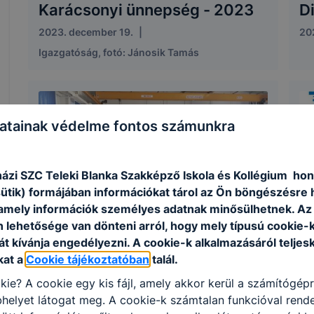
Karácsonyi ünnepség - 2023
D
2023. december 19.
|
202
Igazgatóság, fotó: Jánosik Tamás
atainak védelme fontos számunkra
ázi SZC Teleki Blanka Szakképző Iskola és Kollégium hon
sütik) formájában információkat tárol az Ön böngészésre 
amely információk személyes adatnak minősülhetnek. Az
n lehetősége van dönteni arról, hogy mely típusú cookie-
PÁLYAORIENTÁCIÓS TÁBOR A
E
t kívánja engedélyezni. A cookie-k alkalmazásáról teljes
TELEKIVEL
d
kat a
Cookie tájékoztatóban
talál.
2022. július 4.
|
Igazgatosag
202
kie? A cookie egy kis fájl, amely akkor kerül a számítógép
helyet látogat meg. A cookie-k számtalan funkcióval rend