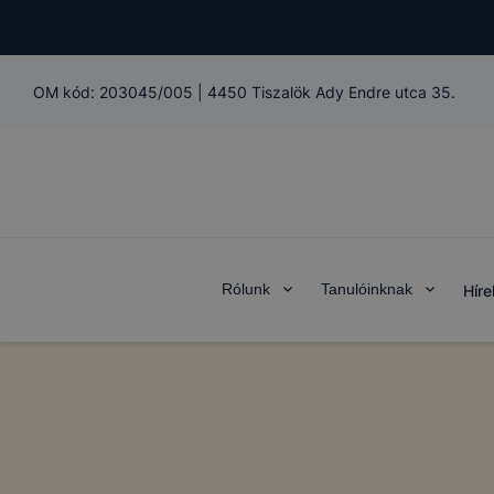
OM kód:
203045/005
|
4450 Tiszalök Ady Endre utca 35.
Rólunk
Tanulóinknak
Híre