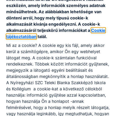
eszközén, amely információk személyes adatnak
minősülhetnek. Az alábbiakban lehetősége van
dönteni arról, hogy mely típusú cookie-k
Térítési- és tandíj fizetési szabáyzat
alkalmazását kívánja engedélyezni. A cookie-k
alkalmazásáról teljeskörű információkat a
Cookie
Szabályzat letöltése
tájékoztatóban
talál.
Mi az a cookie? A cookie egy kis fájl, amely akkor
kerül a számítógépre, amikor Ön egy webhelyet
látogat meg. A cookie-k számtalan funkcióval
rendelkeznek. Többek között információt gyűjtenek,
megjegyzik a látogató egyéni beállításait és
általánosságban megkönnyítik a honlap használatát.
A Nyíregyházi SZC Teleki Blanka Szakképző Iskola
Partnereink
és Kollégium a cookie-kat a következő célokból
használja: információ gyűjtése azzal kapcsolatban,
hogyan használja Ön a honlapot -annak
felmérésével, hogy a honlap melyik részeit látogatja,
vagy használja leginkább, így megtudhatjuk, hogyan