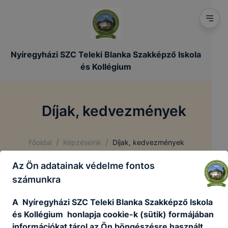
Nyíregyházi SZC Teleki Blanka Szakképző Iskola
és Kollégium
Díjak, kedvezmények
/
/
Főoldal
Képzéseink
Díjak, kedvezmények
Az Ön adatainak védelme fontos
számunkra
A Nyíregyházi SZC Teleki Blanka Szakképző Iskola
és Kollégium honlapja cookie-k (sütik) formájában
információkat tárol az Ön böngészésre használt