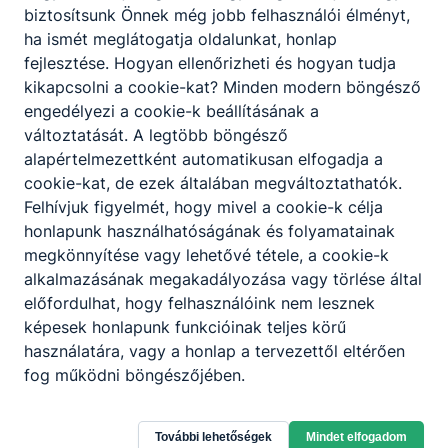
biztosítsunk Önnek még jobb felhasználói élményt,
ha ismét meglátogatja oldalunkat, honlap
fejlesztése. Hogyan ellenőrizheti és hogyan tudja
kikapcsolni a cookie-kat? Minden modern böngésző
engedélyezi a cookie-k beállításának a
változtatását. A legtöbb böngésző
alapértelmezettként automatikusan elfogadja a
cookie-kat, de ezek általában megváltoztathatók.
Felhívjuk figyelmét, hogy mivel a cookie-k célja
honlapunk használhatóságának és folyamatainak
megkönnyítése vagy lehetővé tétele, a cookie-k
alkalmazásának megakadályozása vagy törlése által
előfordulhat, hogy felhasználóink nem lesznek
képesek honlapunk funkcióinak teljes körű
használatára, vagy a honlap a tervezettől eltérően
fog működni böngészőjében.
Nyíregyházi SZC Teleki Blanka Szakképző
Iskola és Kollégium
További lehetőségek
Mindet elfogadom