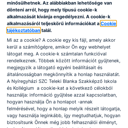
minősülhetnek. Az alábbiakban lehetősége van
dönteni arról, hogy mely típusú cookie-k
alkalmazását kívánja engedélyezni. A cookie-k
Aktuális információ
alkalmazásáról teljeskörű információkat a
Cookie
tájékoztatóban
talál.
Feltöltés alatt...
Mi az a cookie? A cookie egy kis fájl, amely akkor
kerül a számítógépre, amikor Ön egy webhelyet
látogat meg. A cookie-k számtalan funkcióval
rendelkeznek. Többek között információt gyűjtenek,
megjegyzik a látogató egyéni beállításait és
általánosságban megkönnyítik a honlap használatát.
Partnereink
A Nyíregyházi SZC Teleki Blanka Szakképző Iskola
és Kollégium a cookie-kat a következő célokból
használja: információ gyűjtése azzal kapcsolatban,
hogyan használja Ön a honlapot -annak
felmérésével, hogy a honlap melyik részeit látogatja,
vagy használja leginkább, így megtudhatjuk, hogyan
biztosítsunk Önnek még jobb felhasználói élményt,