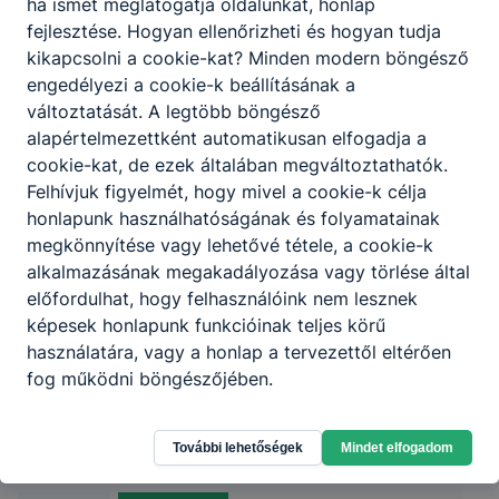
ha ismét meglátogatja oldalunkat, honlap
fejlesztése. Hogyan ellenőrizheti és hogyan tudja
kikapcsolni a cookie-kat? Minden modern böngésző
engedélyezi a cookie-k beállításának a
változtatását. A legtöbb böngésző
alapértelmezettként automatikusan elfogadja a
cookie-kat, de ezek általában megváltoztathatók.
Felhívjuk figyelmét, hogy mivel a cookie-k célja
honlapunk használhatóságának és folyamatainak
megkönnyítése vagy lehetővé tétele, a cookie-k
alkalmazásának megakadályozása vagy törlése által
előfordulhat, hogy felhasználóink nem lesznek
képesek honlapunk funkcióinak teljes körű
használatára, vagy a honlap a tervezettől eltérően
Nyíregyházi SZC Teleki Blanka Szakképző
fog működni böngészőjében.
Iskola és Kollégium
További lehetőségek
Mindet elfogadom
4450 Tiszalök Ady Endre utca 35.