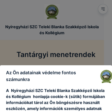
Nyíregyházi SZC Teleki Blanka Szakképző Iskola
és Kollégium
Tantárgyi menetrendek
/
/
Főoldal
Tanulóinknak
Tantárgyi menetrendek
Az Ön adatainak védelme fontos
számunkra
A Nyíregyházi SZC Teleki Blanka Szakképző Iskola
és Kollégium honlapja cookie-k (sütik) formájában
információkat tárol az Ön böngészésre használt
eszközén, amely információk személyes adatnak