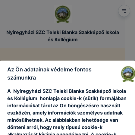
Nyíregyházi SZC Teleki Blanka Szakképző Iskola
és Kollégium
Egyéb foglalkozások
Az Ön adatainak védelme fontos
számunkra
/
/
Főoldal
Tanulóinknak
Egyéb foglalkozások
A Nyíregyházi SZC Teleki Blanka Szakképző Iskola
és Kollégium honlapja cookie-k (sütik) formájában
Feltöltés alatt..
információkat tárol az Ön böngészésre használt
eszközén, amely információk személyes adatnak
minősülhetnek. Az alábbiakban lehetősége van
dönteni arról, hogy mely típusú cookie-k
alkalmazását kívánja engedélyezni. A cookie-k