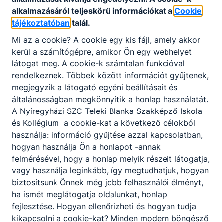
alkalmazásáról teljeskörű információkat a
Cookie
tájékoztatóban
talál.
Partnereink
Mi az a cookie? A cookie egy kis fájl, amely akkor
kerül a számítógépre, amikor Ön egy webhelyet
látogat meg. A cookie-k számtalan funkcióval
rendelkeznek. Többek között információt gyűjtenek,
megjegyzik a látogató egyéni beállításait és
általánosságban megkönnyítik a honlap használatát.
A Nyíregyházi SZC Teleki Blanka Szakképző Iskola
és Kollégium a cookie-kat a következő célokból
használja: információ gyűjtése azzal kapcsolatban,
hogyan használja Ön a honlapot -annak
felmérésével, hogy a honlap melyik részeit látogatja,
vagy használja leginkább, így megtudhatjuk, hogyan
biztosítsunk Önnek még jobb felhasználói élményt,
ha ismét meglátogatja oldalunkat, honlap
fejlesztése. Hogyan ellenőrizheti és hogyan tudja
kikapcsolni a cookie-kat? Minden modern böngésző