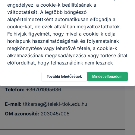
engedélyezi a cookie-k beállításának a
változtatását. A legtöbb böngésző
alapértelmezettként automatikusan elfogadja a
cookie-kat, de ezek általában megváltoztathatók.
Felhívjuk figyelmét, hogy mivel a cookie-k célja
Nyíregyházi SZC Teleki Blanka Szakképző
honlapunk használhatóságának és folyamatainak
Iskola és Kollégium
megkönnyítése vagy lehetővé tétele, a cookie-k
alkalmazásának megakadályozása vagy törlése által
előfordulhat, hogy felhasználóink nem lesznek
4450 Tiszalök Ady Endre utca 35.
képesek honlapunk funkcióinak teljes körű
Órarend
KRÉTA
használatára, vagy a honlap a tervezettől eltérően
További lehetőségek
Mindet elfogadom
fog működni böngészőjében.
Telefon:
+36701995636
E-mail:
titkarsag@teleki-tlok.edu.hu
OM azonosító:
203045/005