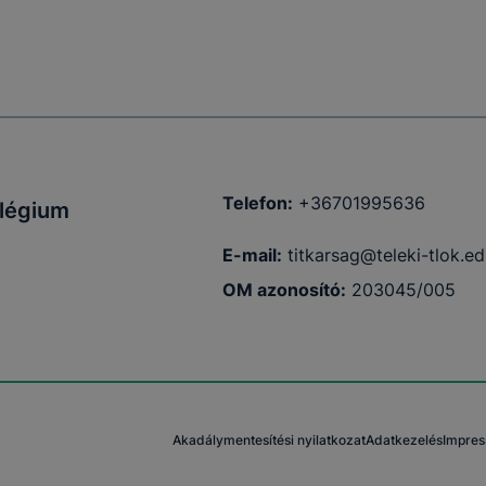
Telefon:
+36701995636
llégium
E-mail:
titkarsag@teleki-tlok.ed
OM azonosító:
203045/005
Akadálymentesítési nyilatkozat
Adatkezelés
Impre