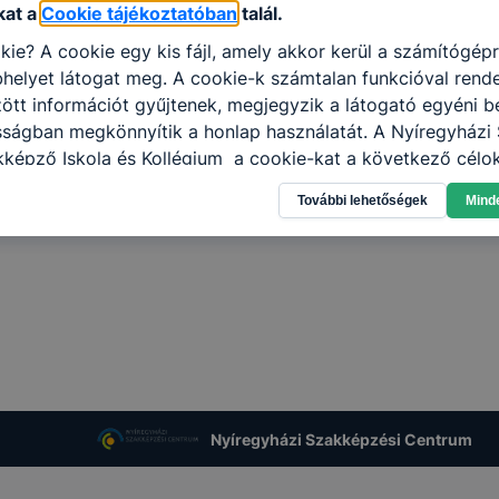
kat a
Cookie tájékoztatóban
talál.
kie? A cookie egy kis fájl, amely akkor kerül a számítógép
helyet látogat meg. A cookie-k számtalan funkcióval rend
tt információt gyűjtenek, megjegyzik a látogató egyéni beá
sságban megkönnyítik a honlap használatát. A Nyíregyházi 
kképző Iskola és Kollégium a cookie-kat a következő célo
információ gyűjtése azzal kapcsolatban, hogyan használja 
További lehetőségek
Mind
nnak felmérésével, hogy a honlap melyik részeit látogatja,
eginkább, így megtudhatjuk, hogyan biztosítsunk Önnek mé
i élményt, ha ismét meglátogatja oldalunkat, honlap fejlesz
nőrizheti és hogyan tudja kikapcsolni a cookie-kat? Mind
gedélyezi a cookie-k beállításának a változtatását. A leg
lapértelmezettként automatikusan elfogadja a cookie-kat,
egváltoztathatók. Felhívjuk figyelmét, hogy mivel a cookie-
használhatóságának és folyamatainak megkönnyítése vagy
ookie-k alkalmazásának megakadályozása vagy törlése által
Nyíregyházi Szakképzési Centrum
t, hogy felhasználóink nem lesznek képesek honlapunk fun
 használatára, vagy a honlap a tervezettől eltérően fog műk