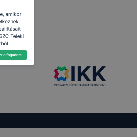
re, amikor
elkeznek.
llításait
SZC Teleki
kból
Ön a
et elfogadom
 vagy
g jobb
tése.
en modern
több
 de ezek
k célja
 lehetővé
kcióinak
ödni