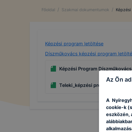
/
/
Főoldal
Szakmai dokumentumok
Képzési
Képzési program letöltése
Díszműkovács képzési program letölt
Képzési Program Díszműkovács
Az Ön ad
Teleki_képzési program_202509
A Nyíregyh
cookie-k (
eszközén, 
alábbiakba
alkalmazásá