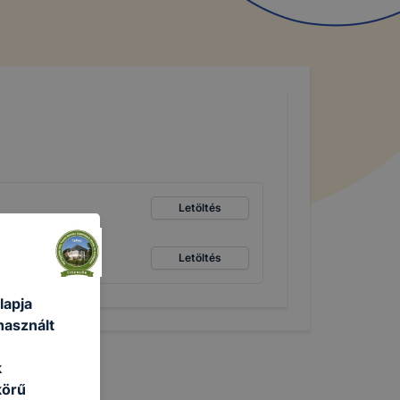
Letöltés
Letöltés
lapja
használt
k
körű