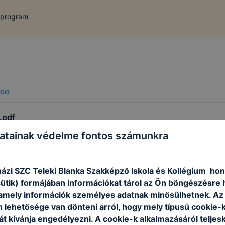
 program
ése
.pdf
atainak védelme fontos számunkra
.pdf
ázi SZC Teleki Blanka Szakképző Iskola és Kollégium hon
sütik) formájában információkat tárol az Ön böngészésre 
amely információk személyes adatnak minősülhetnek. Az
n lehetősége van dönteni arról, hogy mely típusú cookie-
t kívánja engedélyezni. A cookie-k alkalmazásáról teljes