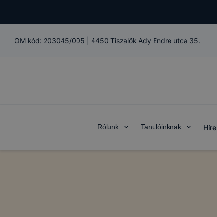
OM kód:
203045/005
|
4450 Tiszalök Ady Endre utca 35.
Rólunk
Tanulóinknak
Híre