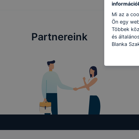
információ
Mi az a coo
Ön egy web
Többek közö
Partnereink
és általáno
Blanka Sza
használja: 
honlapot -a
használja l
felhasználó
Hogyan elle
böngésző en
böngésző a
általában m
honlapunk 
tétele, a c
előfordulha
teljes körű