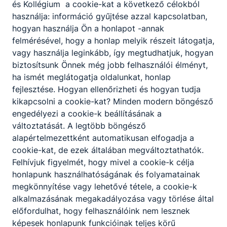
és Kollégium a cookie-kat a következő célokból
használja: információ gyűjtése azzal kapcsolatban,
hogyan használja Ön a honlapot -annak
felmérésével, hogy a honlap melyik részeit látogatja,
vagy használja leginkább, így megtudhatjuk, hogyan
biztosítsunk Önnek még jobb felhasználói élményt,
ha ismét meglátogatja oldalunkat, honlap
fejlesztése. Hogyan ellenőrizheti és hogyan tudja
kikapcsolni a cookie-kat? Minden modern böngésző
engedélyezi a cookie-k beállításának a
változtatását. A legtöbb böngésző
alapértelmezettként automatikusan elfogadja a
cookie-kat, de ezek általában megváltoztathatók.
Felhívjuk figyelmét, hogy mivel a cookie-k célja
honlapunk használhatóságának és folyamatainak
megkönnyítése vagy lehetővé tétele, a cookie-k
alkalmazásának megakadályozása vagy törlése által
előfordulhat, hogy felhasználóink nem lesznek
képesek honlapunk funkcióinak teljes körű