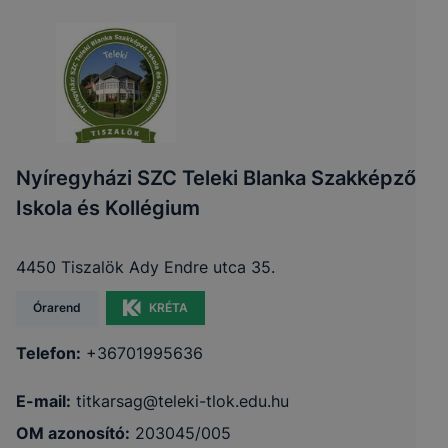
Nyíregyházi SZC Teleki Blanka Szakképző
Iskola és Kollégium
4450 Tiszalök Ady Endre utca 35.
Órarend
KRÉTA
Telefon:
+36701995636
E-mail:
titkarsag@teleki-tlok.edu.hu
OM azonosító:
203045/005