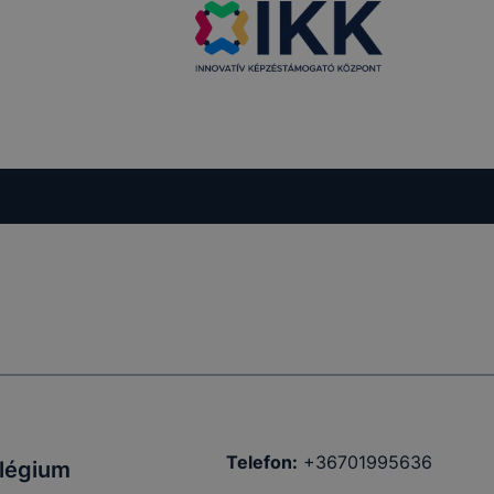
Telefon:
+36701995636
llégium