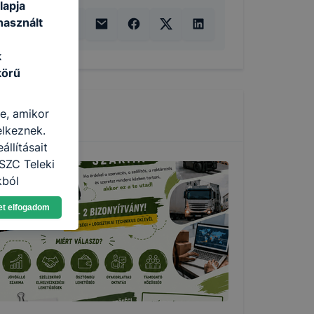
lapja
használt
k
körű
re, amikor
elkeznek.
llításait
SZC Teleki
kból
Ön a
et elfogadom
 vagy
g jobb
tése.
en modern
több
 de ezek