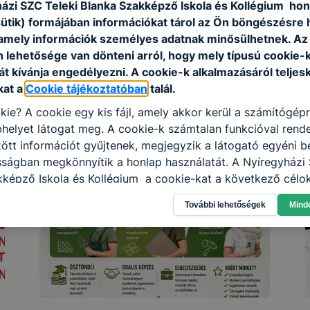
ázi SZC Teleki Blanka Szakképző Iskola és Kollégium hon
sütik) formájában információkat tárol az Ön böngészésre 
amely információk személyes adatnak minősülhetnek. Az
n lehetősége van dönteni arról, hogy mely típusú cookie-
t kívánja engedélyezni. A cookie-k alkalmazásáról teljes
kat a
Cookie tájékoztatóban
talál.
kie? A cookie egy kis fájl, amely akkor kerül a számítógép
helyet látogat meg. A cookie-k számtalan funkcióval rend
tt információt gyűjtenek, megjegyzik a látogató egyéni beá
sságban megkönnyítik a honlap használatát. A Nyíregyházi 
kképző Iskola és Kollégium a cookie-kat a következő célo
információ gyűjtése azzal kapcsolatban, hogyan használja 
További lehetőségek
Mind
nnak felmérésével, hogy a honlap melyik részeit látogatja,
eginkább, így megtudhatjuk, hogyan biztosítsunk Önnek mé
i élményt, ha ismét meglátogatja oldalunkat, honlap fejlesz
nőrizheti és hogyan tudja kikapcsolni a cookie-kat? Mind
gedélyezi a cookie-k beállításának a változtatását. A leg
lapértelmezettként automatikusan elfogadja a cookie-kat,