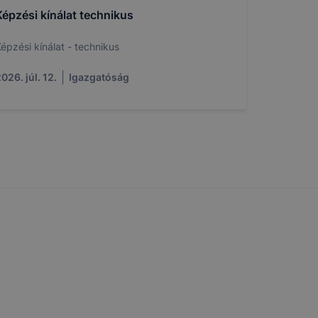
k célja
Képzési kínálat technikus
 lehetővé
épzési kínálat - technikus
kcióinak
ödni
026. júl. 12.
Igazgatóság