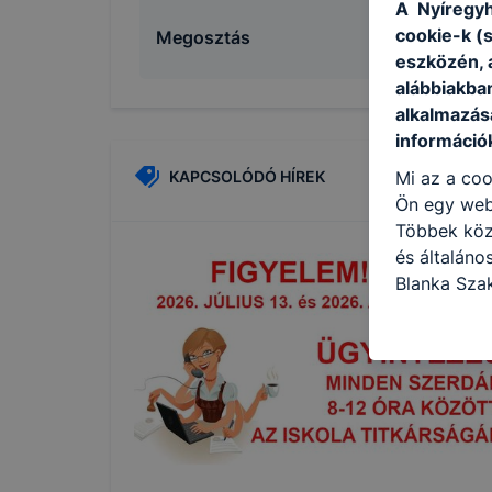
A Nyíregyh
cookie-k (
Megosztás
eszközén, 
alábbiakba
alkalmazásá
információ
KAPCSOLÓDÓ HÍREK
Mi az a coo
Ön egy web
Többek közö
és általáno
Blanka Sza
használja: 
honlapot -a
használja l
felhasználó
Hogyan elle
böngésző en
böngésző a