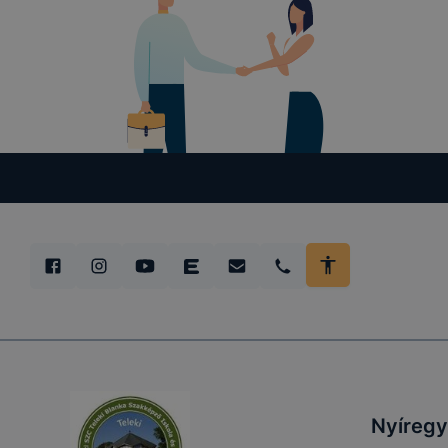
Nyíregy