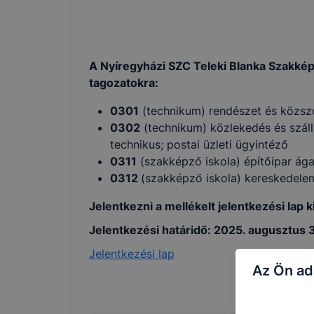
A Nyíregyházi SZC Teleki Blanka Szakképző
tagozatokra:
0301
(technikum) rendészet és közszo
0302
(technikum) közlekedés és száll
technikus; postai üzleti ügyintéző
0311
(szakképző iskola) építőipar ág
0312
(szakképző iskola) kereskedele
Jelentkezni a mellékelt jelentkezési lap k
Jelentkezési határidő: 2025. augusztus 3
Jelentkezési lap
Az Ön ad