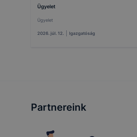
általában m
Ügyelet
honlapunk 
tétele, a c
Ügyelet
előfordulha
teljes körű
2026. júl. 12.
Igazgatóság
böngészőjé
Partnereink