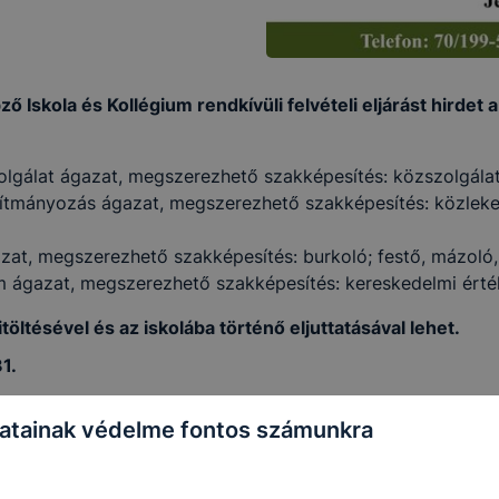
 Iskola és Kollégium rendkívüli felvételi eljárást hirdet
lgálat ágazat, megszerezhető szakképesítés: közszolgálat
ítmányozás ágazat, megszerezhető szakképesítés: közlekedé
azat, megszerezhető szakképesítés: burkoló; festő, mázoló
m ágazat, megszerezhető szakképesítés: kereskedelmi érté
itöltésével és az iskolába történő eljuttatásával lehet.
1.
atainak védelme fontos számunkra