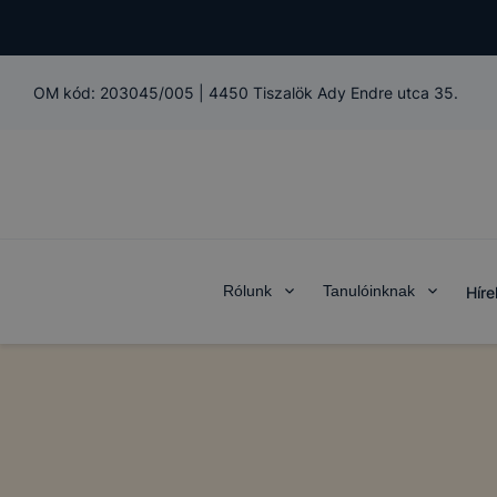
OM kód:
203045/005
|
4450 Tiszalök Ady Endre utca 35.
Rólunk
Tanulóinknak
Híre