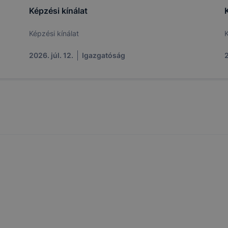
egváltoztathatók. Felhívjuk figyelmét, hogy mivel a cookie-
Képzési kínálat
használhatóságának és folyamatainak megkönnyítése vagy
ookie-k alkalmazásának megakadályozása vagy törlése által
Képzési kínálat
K
t, hogy felhasználóink nem lesznek képesek honlapunk fun
 használatára, vagy a honlap a tervezettől eltérően fog műk
2026. júl. 12.
Igazgatóság
2
ben.